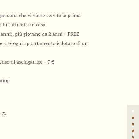
persona che vi viene servita la prima
bi tutti fatti in casa.
2 anni), più giovane da 2 anni – FREE
 perché ogni appartamento è dotato di un
L’uso di asciugatrice – 7 €
minj
0 %