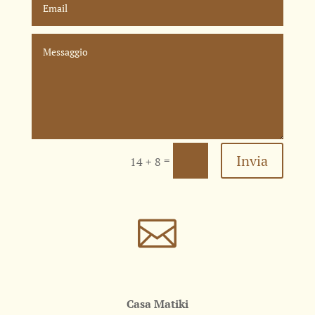
Invia
=
14 + 8

Casa Matiki